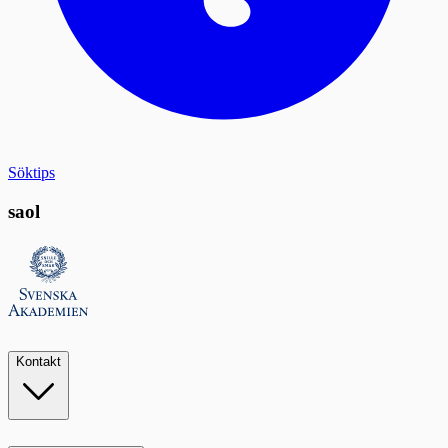
Söktips
saol
Kontakt