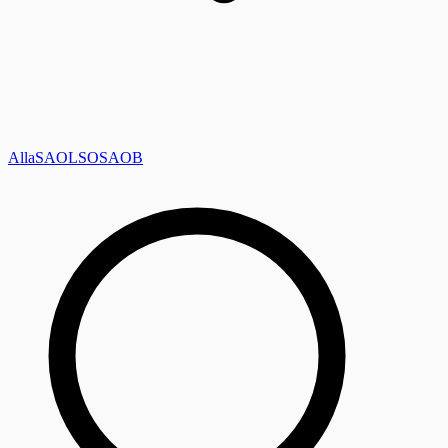
Alla
SAOL
SO
SAOB