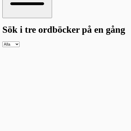
Sök i tre ordböcker
på en gång