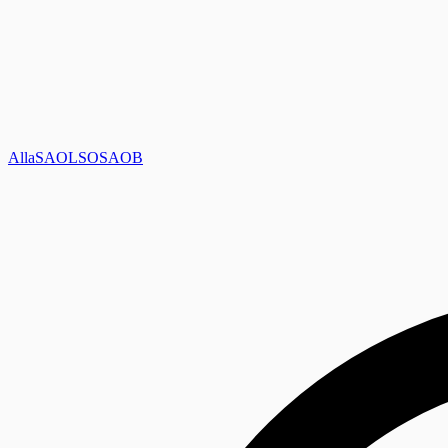
Alla
SAOL
SO
SAOB