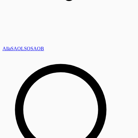
Alla
SAOL
SO
SAOB