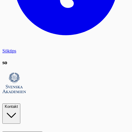
Söktips
so
Kontakt