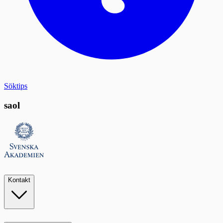
Söktips
saol
Kontakt