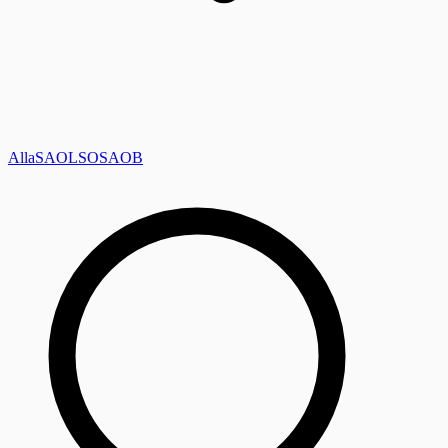
Alla
SAOL
SO
SAOB