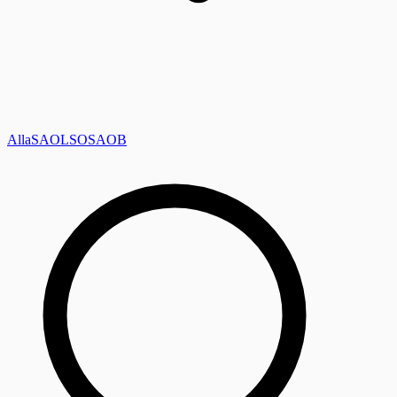
Alla
SAOL
SO
SAOB