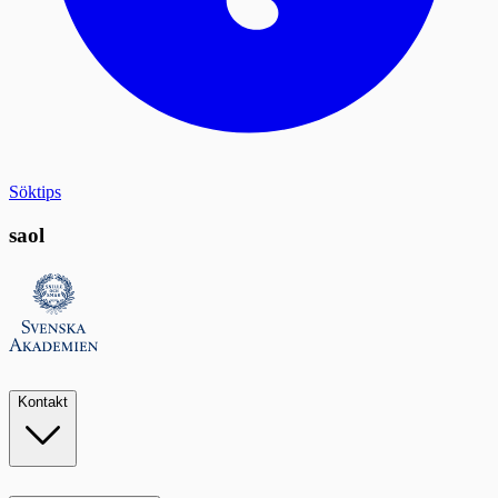
Söktips
saol
Kontakt