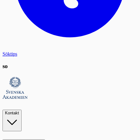
Söktips
so
Kontakt