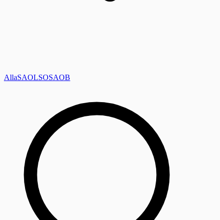
Alla
SAOL
SO
SAOB