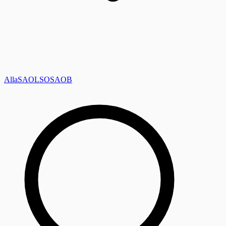
Alla
SAOL
SO
SAOB