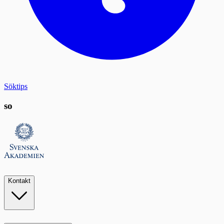
Söktips
so
Kontakt