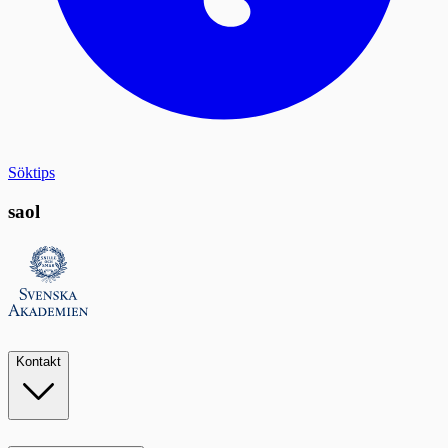
Söktips
saol
Kontakt