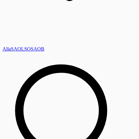
Alla
SAOL
SO
SAOB