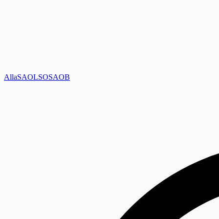
Alla
SAOL
SO
SAOB