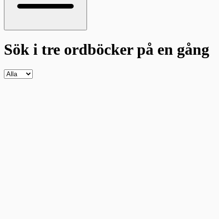
Sök i tre ordböcker
på en gång