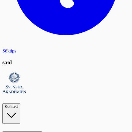
Söktips
saol
Kontakt