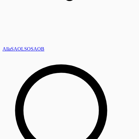
Alla
SAOL
SO
SAOB