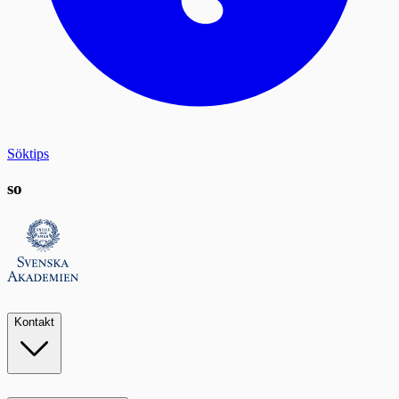
Söktips
so
Kontakt