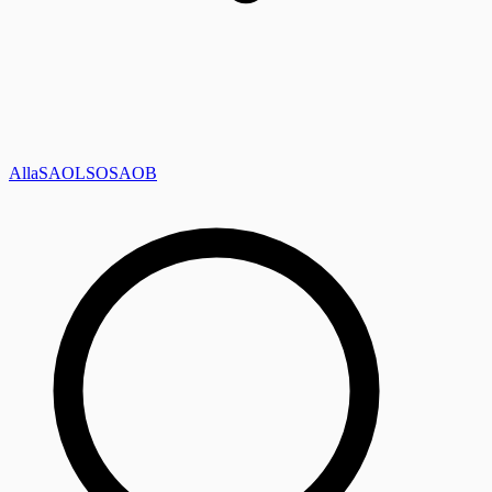
Alla
SAOL
SO
SAOB