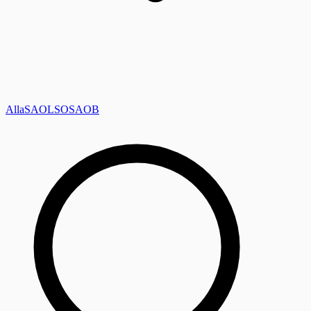
Alla
SAOL
SO
SAOB