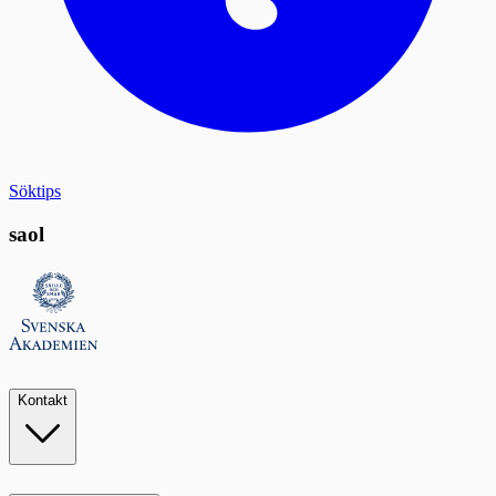
Söktips
saol
Kontakt