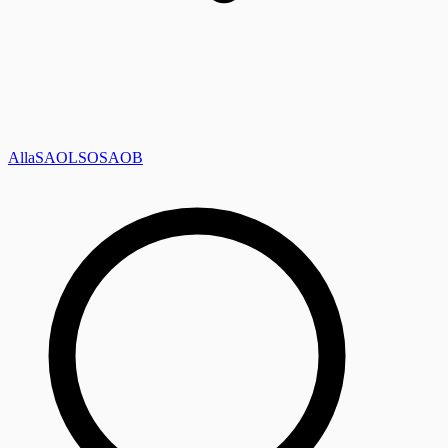
Alla
SAOL
SO
SAOB