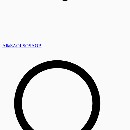
Alla
SAOL
SO
SAOB