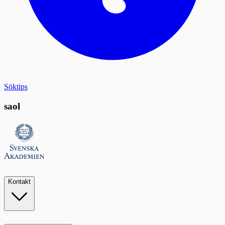
Söktips
saol
Kontakt