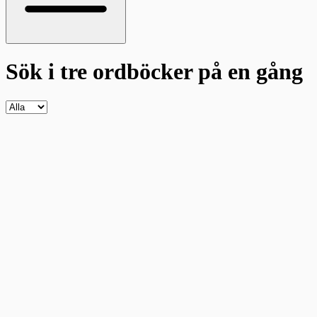
Sök i tre ordböcker
på en gång