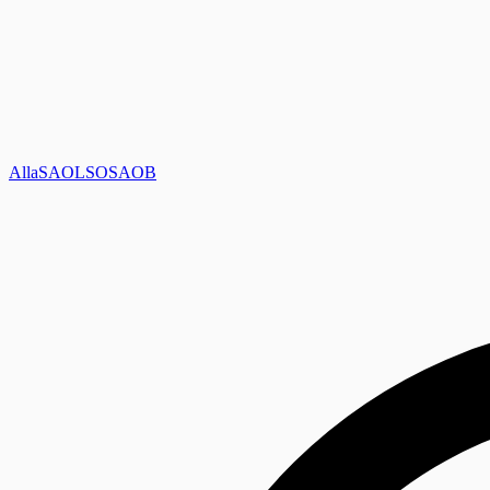
Alla
SAOL
SO
SAOB