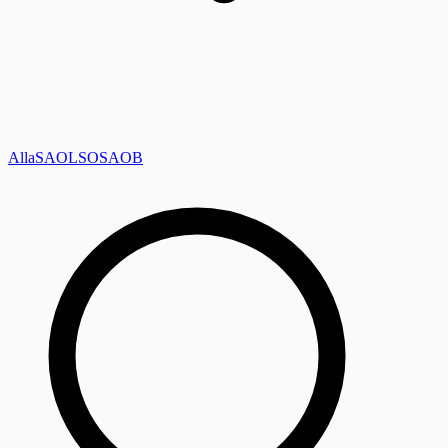
Alla
SAOL
SO
SAOB