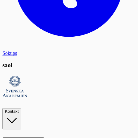
Söktips
saol
Kontakt