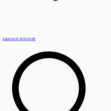
Alla
SAOL
SO
SAOB