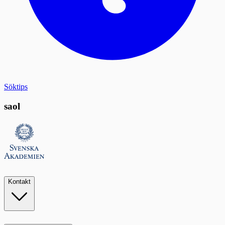
Söktips
saol
Kontakt