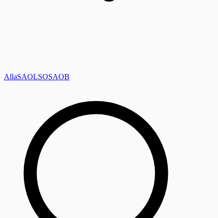
Alla
SAOL
SO
SAOB