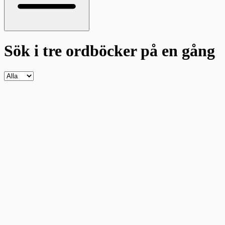
Sök i tre ordböcker
på en gång