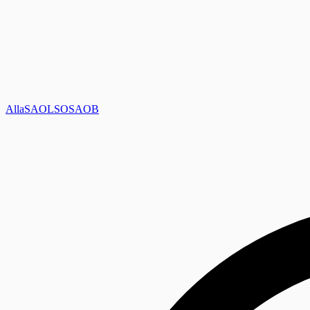
Alla
SAOL
SO
SAOB