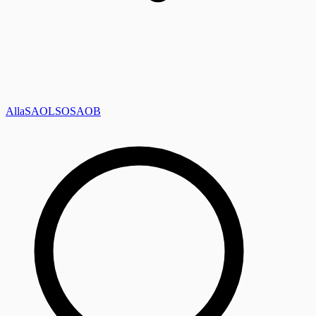
Alla
SAOL
SO
SAOB