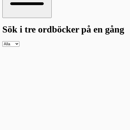
Sök i tre ordböcker
på en gång