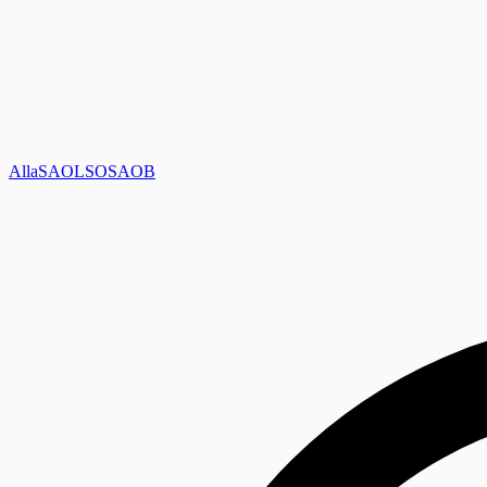
Alla
SAOL
SO
SAOB