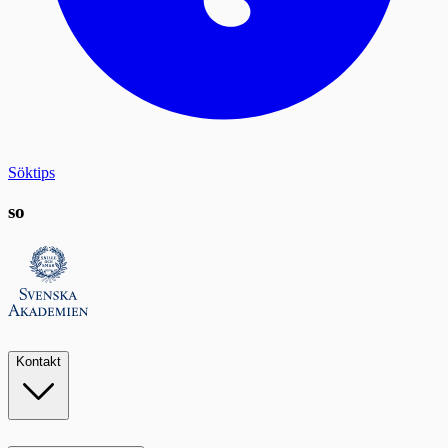
Söktips
so
Kontakt