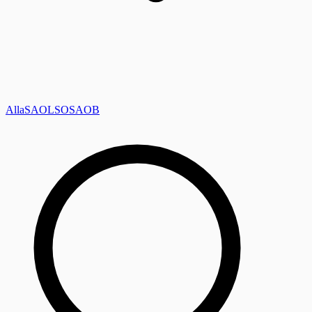
Alla
SAOL
SO
SAOB