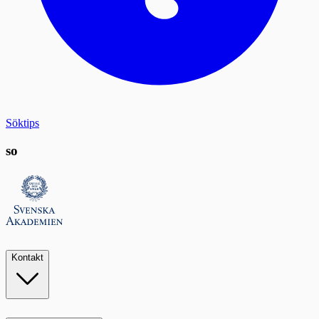
Söktips
so
Kontakt