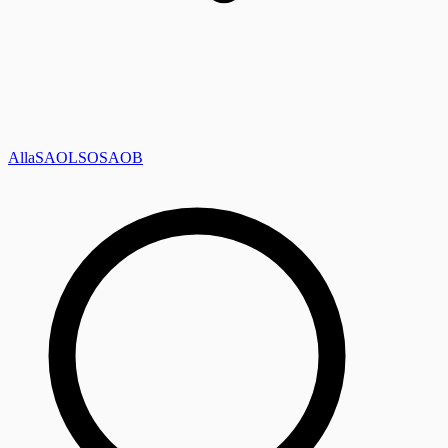
Alla
SAOL
SO
SAOB