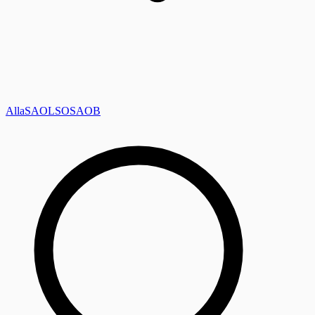
Alla
SAOL
SO
SAOB