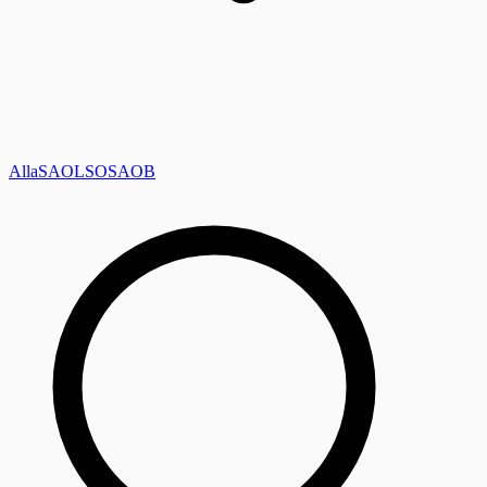
Alla
SAOL
SO
SAOB