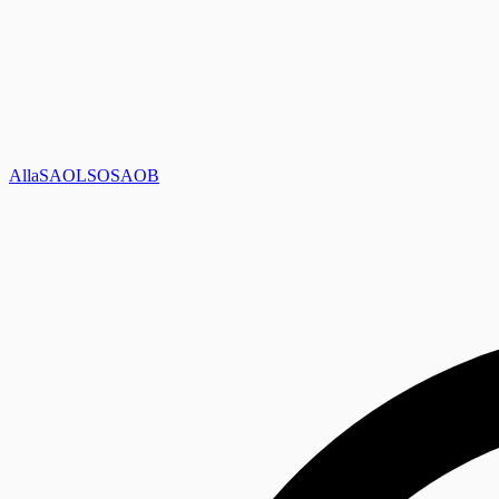
Alla
SAOL
SO
SAOB