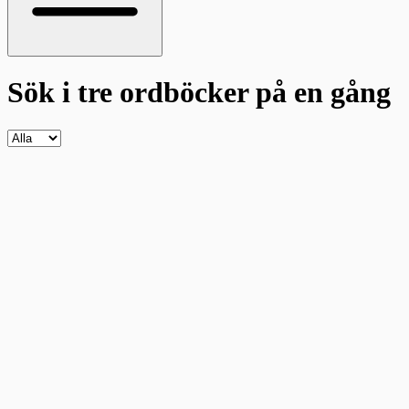
Sök i tre ordböcker
på en gång