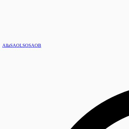
Alla
SAOL
SO
SAOB