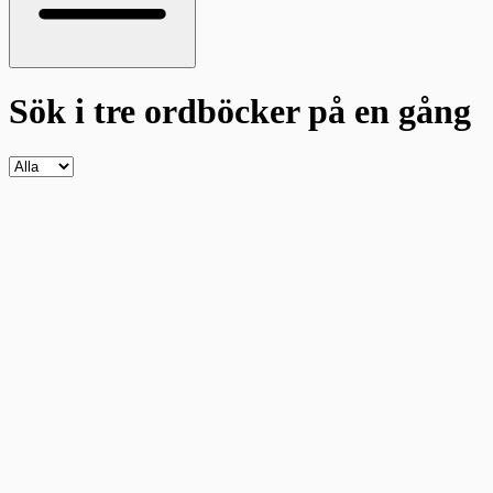
Sök i tre ordböcker
på en gång