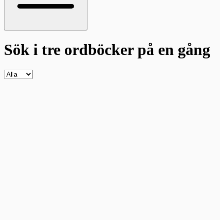
Sök i tre ordböcker
på en gång