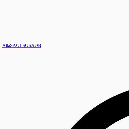
Alla
SAOL
SO
SAOB