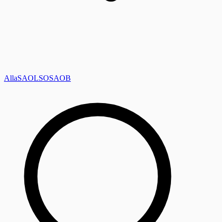
Alla
SAOL
SO
SAOB