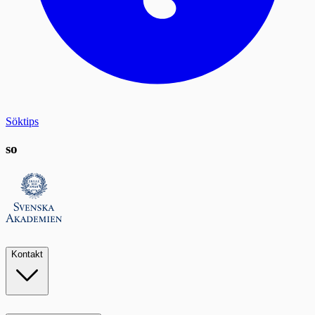
Söktips
so
Kontakt