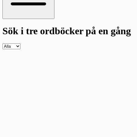
Sök i tre ordböcker
på en gång