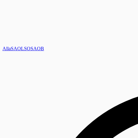
Alla
SAOL
SO
SAOB