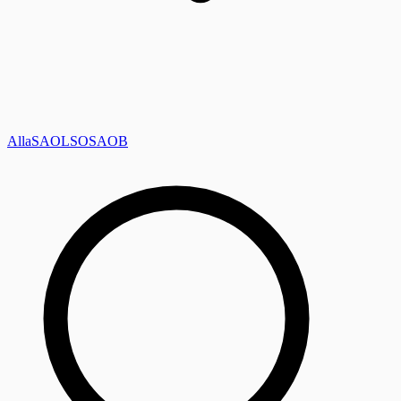
Alla
SAOL
SO
SAOB