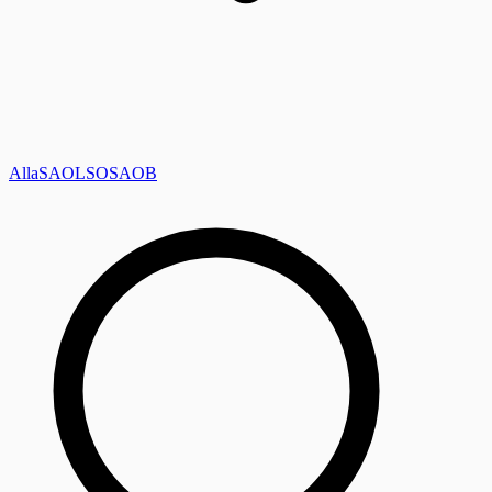
Alla
SAOL
SO
SAOB