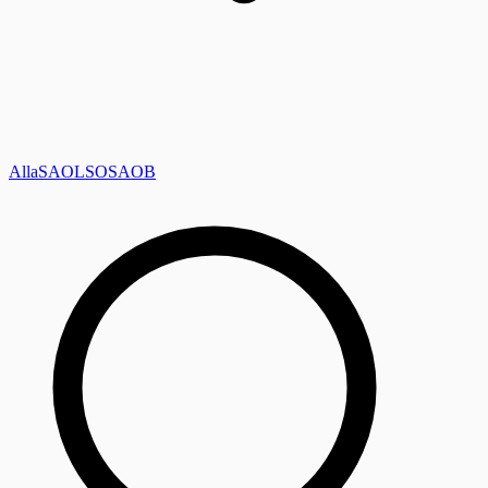
Alla
SAOL
SO
SAOB