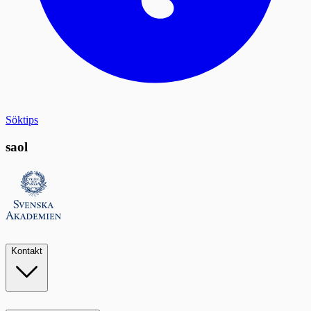
Söktips
saol
Kontakt