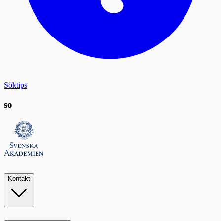
Söktips
so
Kontakt