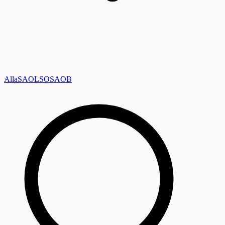
Alla
SAOL
SO
SAOB