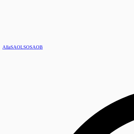
Alla
SAOL
SO
SAOB