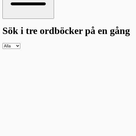
Sök i tre ordböcker
på en gång