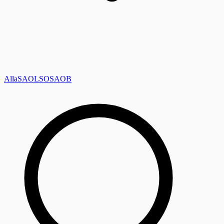
Alla
SAOL
SO
SAOB