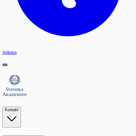
Söktips
so
Kontakt