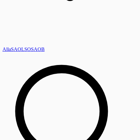
Alla
SAOL
SO
SAOB