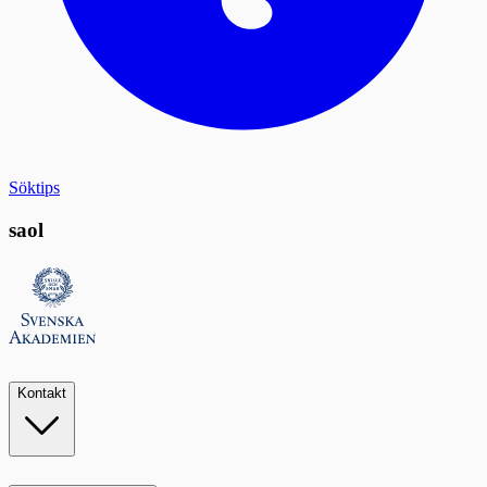
Söktips
saol
Kontakt