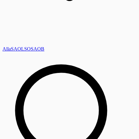
Alla
SAOL
SO
SAOB