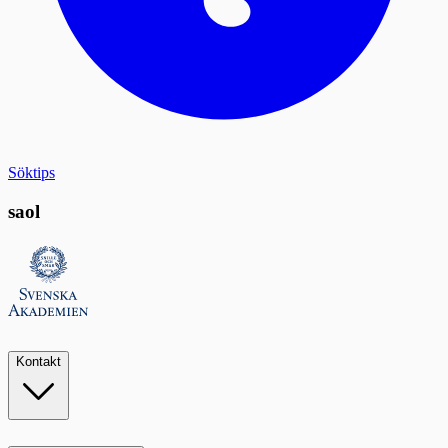
Söktips
saol
Kontakt