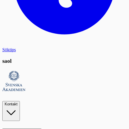
Söktips
saol
Kontakt