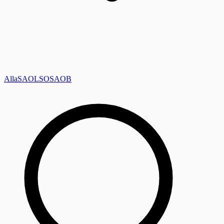
Alla
SAOL
SO
SAOB