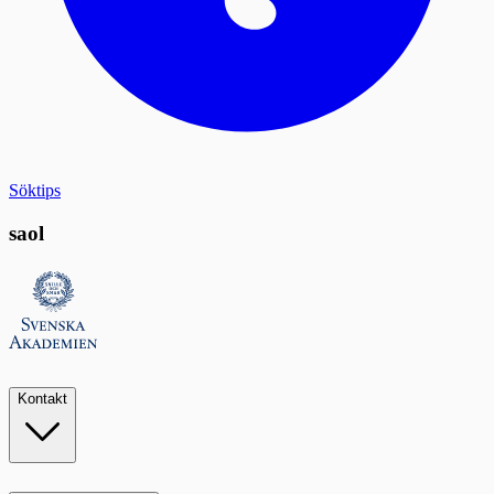
Söktips
saol
Kontakt