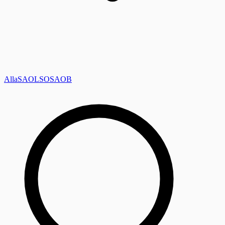
Alla
SAOL
SO
SAOB