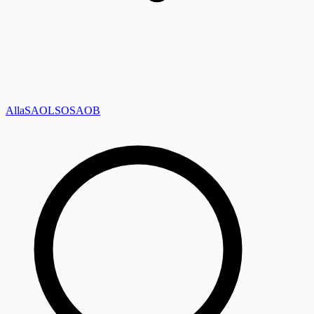
Alla
SAOL
SO
SAOB