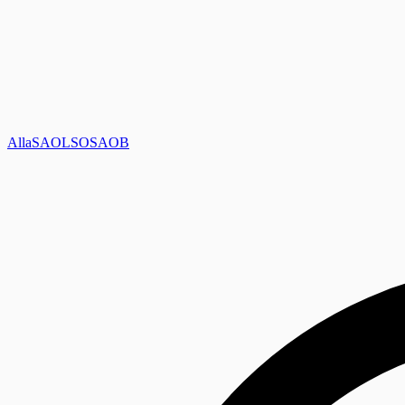
Alla
SAOL
SO
SAOB