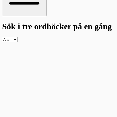
Sök i tre ordböcker
på en gång