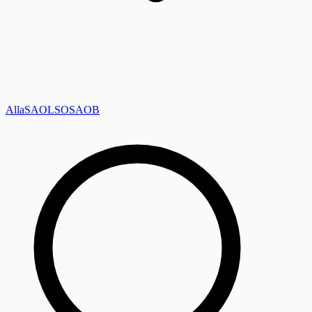
Alla
SAOL
SO
SAOB