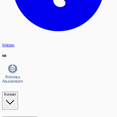
Söktips
so
Kontakt