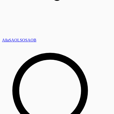
Alla
SAOL
SO
SAOB