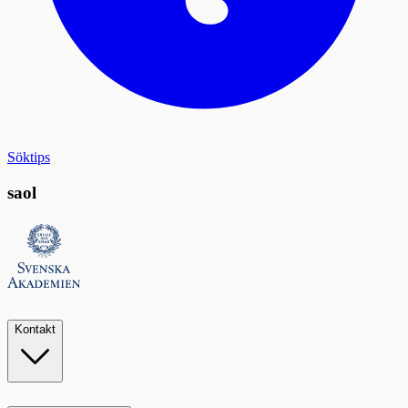
Söktips
saol
Kontakt