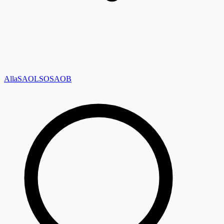
Alla
SAOL
SO
SAOB