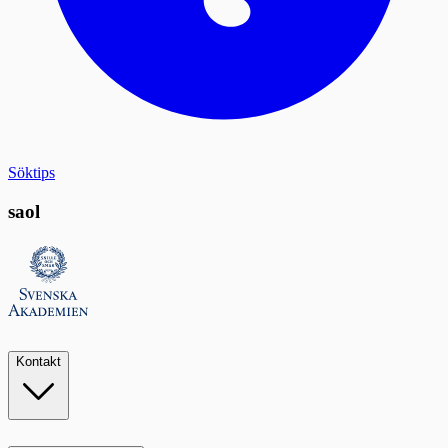
Söktips
saol
Kontakt