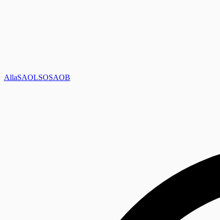
Alla
SAOL
SO
SAOB