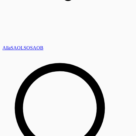
Alla
SAOL
SO
SAOB