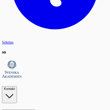
Söktips
so
Kontakt