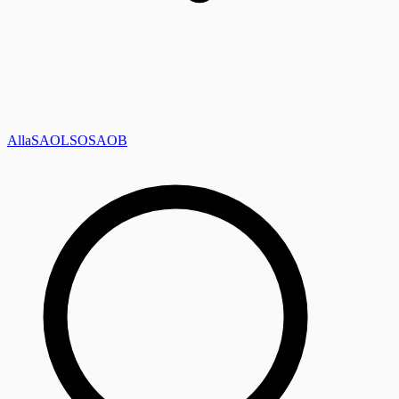
Alla
SAOL
SO
SAOB