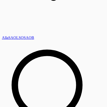
Alla
SAOL
SO
SAOB