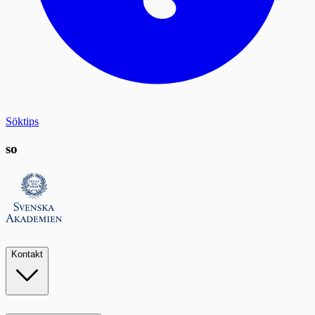
Söktips
so
Kontakt