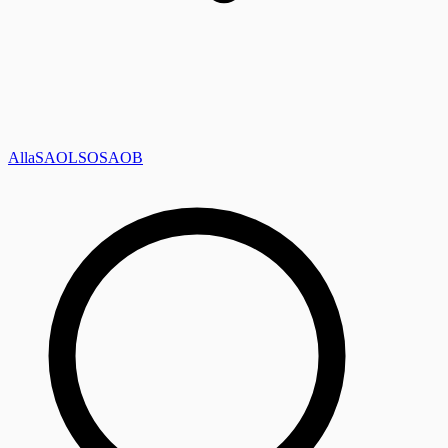
Alla
SAOL
SO
SAOB